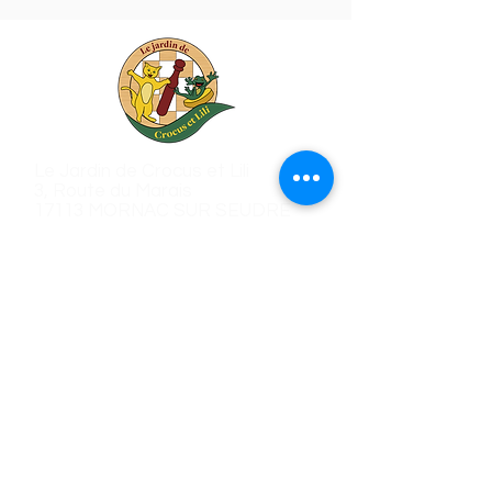
Le Jardin de Crocus et Lili
3, Route du Marais
17113 MORNAC SUR SEUDRE
06 18 60 18 38
lejardindecrocusetlili@laposte.net
© 2025 Le Jardin de Crocus et
Lili
Mentions
Politique de
légales
confidentialité
JEUX
FAIT-MAIN