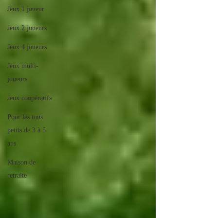
Jeux 1 joueur
Jeux 2 joueurs
Jeux 4 joueurs
Jeux multi-
joueurs
Jeux coopératifs
Pour les tous
petits de 3 à 5
ans
Maison de
retraite