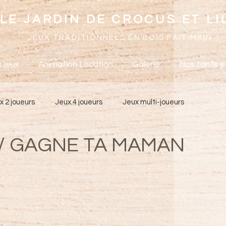
LE JARDIN DE CROCUS ET LI
JEUX TRADITIONNELS EN BOIS FAIT MAIN
 jeux
Animation Location
Galerie
Nos tarifs e
x 2 joueurs
Jeux 4 joueurs
Jeux multi-joueurs
/ GAGNE TA MAMAN
aison de retraite