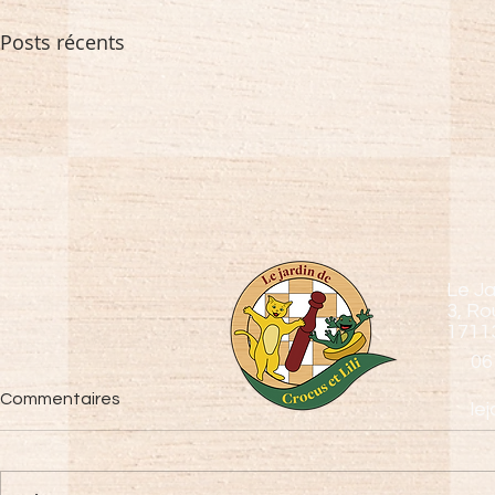
Posts récents
Le Ja
3, Ro
1711
06
Commentaires
le
MINI MEUL