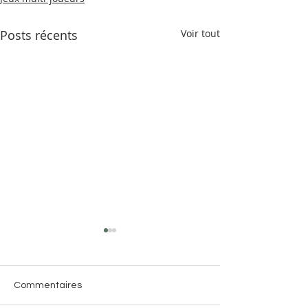
Posts récents
Voir tout
Commentaires
MINI D'GOM