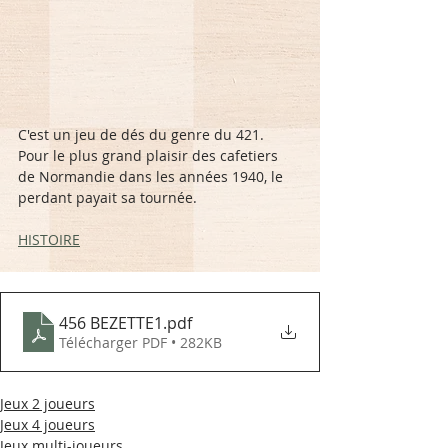
C'est un jeu de dés du genre du 421. 
Pour le plus grand plaisir des cafetiers 
de Normandie dans les années 1940, le 
perdant payait sa tournée. 
HISTOIRE
456 BEZETTE1
.pdf
Télécharger PDF • 282KB
Jeux 2 joueurs
Jeux 4 joueurs
Jeux multi-joueurs