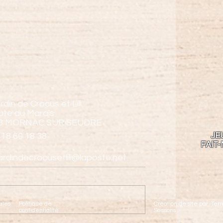
rdin de Crocus et Lili
ute du Marais
3 MORNAC SUR SEUDRE
 18 60 18 38
JE
FAIT-
jardindecrocusetlili@laposte.net
M
MINI AEROBALL
ales
Politique de
Création de site par Te
confidentialité
Soissons