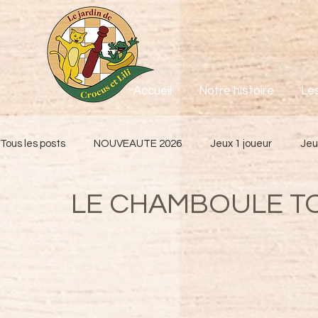
Accueil
Notre histoire
Les
Tous les posts
NOUVEAUTE 2026
Jeux 1 joueur
Jeu
LE CHAMBOULE T
Jeux coopératifs
Pour les tous petits de 3 à 5 ans
M