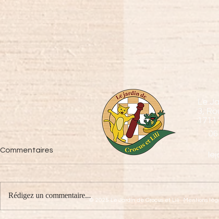
Le Ja
3, Ro
1711
06
Commentaires
le
MINI D'GO
Rédigez un commentaire...
© 2025 Le Jardin de Crocus et Lili
Mentions lég
LE COIN DES PETITS