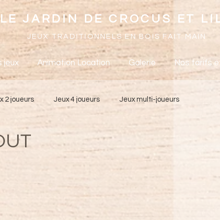
LE JARDIN DE CROCUS ET LI
JEUX TRADITIONNELS EN BOIS FAIT MAIN
 jeux
Animation Location
Galerie
Nos tarifs e
x 2 joueurs
Jeux 4 joueurs
Jeux multi-joueurs
OUT
aison de retraite