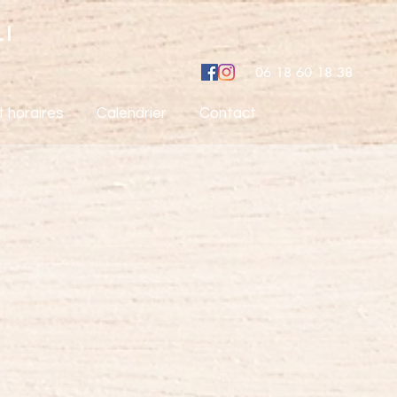
LI
06 18 60 18 38
t horaires
Calendrier
Contact