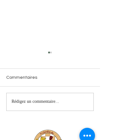
Commentaires
SUSPENSE
LE COQUILLAR
Rédigez un commentaire...