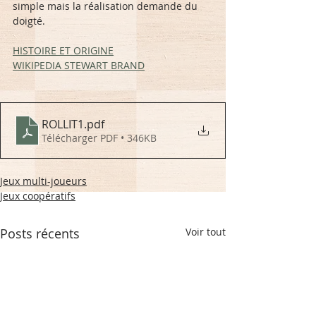
simple mais la réalisation demande du 
doigté.
HISTOIRE ET ORIGINE
WIKIPEDIA STEWART BRAND
ROLLIT1
.pdf
Télécharger PDF • 346KB
Jeux multi-joueurs
Jeux coopératifs
Posts récents
Voir tout