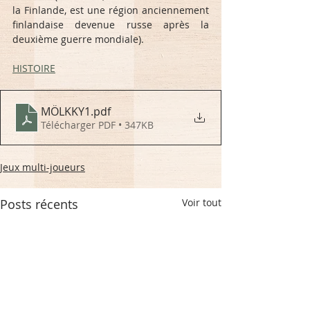
la Finlande, est une région anciennement 
finlandaise devenue russe après la 
deuxième guerre mondiale).
HISTOIRE
MÖLKKY1
.pdf
Télécharger PDF • 347KB
Jeux multi-joueurs
Posts récents
Voir tout