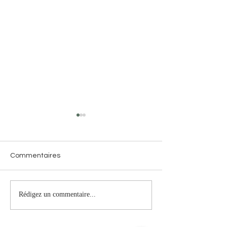
ROLLIT
Commentaires
ANNEAUX CIBLE
Rédigez un commentaire...