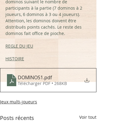
dominos suivant le nombre de 
participants à la partie (7 dominos à 2 
joueurs, 6 dominos à 3 ou 4 joueurs). 
Attention, les dominos doivent être 
distribués points cachés. Le reste des 
dominos fait office de pioche.
REGLE DU JEU
HISTOIRE
DOMINOS1
.pdf
Télécharger PDF • 268KB
Jeux multi-joueurs
Posts récents
Voir tout